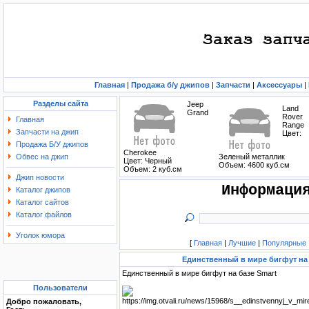
Главная
|
Продажа б/у джипов
|
Запчасти
|
Аксессуары
|
Разделы сайта
Jeep
Land
Grand
Rover
Главная
Range
Запчасти на джип
Цвет:
Продажа Б/У джипов
Cherokee
Обвес на джип
Зеленый металлик
Цвет: Черный
Объем: 4600 куб.см
Объем: 2 куб.см
Джип новости
Информаци
Каталог джипов
Каталог сайтов
Каталог файлов
Уголок юмора
[
Главная
|
Лучшие
|
Популярные
Единственный в мире бигфут на 
Единственный в мире бигфут на базе Smart
Пользователи
Добро пожаловать,