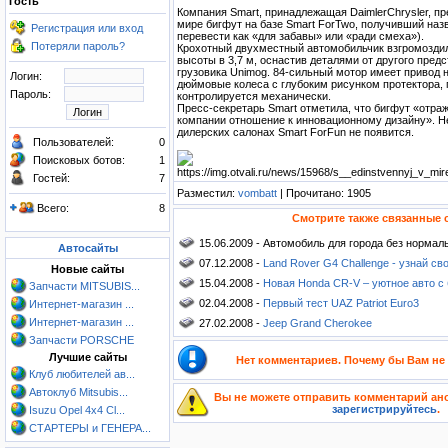
Гость
Компания Smart, принадлежащая DaimlerChrysler, п
мире бигфут на базе Smart ForTwo, получивший наз
Регистрация или вход
перевести как «для забавы» или «ради смеха»).
Потеряли пароль?
Крохотный двухместный автомобильчик взгромоздил
высоты в 3,7 м, оснастив деталями от другого пре
грузовика Unimog. 84-сильный мотор имеет привод 
Логин:
дюймовые колеса с глубоким рисунком протектора,
Пароль:
контролируется механически.
Пресс-секретарь Smart отметила, что бигфут «отра
компании отношение к инновационному дизайну». Не 
дилерских салонах Smart ForFun не появится.
Пользователей:
0
Поисковых ботов:
1
Гостей:
7
Разместил:
vombatt
| Прочитано: 1905
Всего:
8
Смотрите также связанные 
15.06.2009 - Автомобиль для города без нормал
Автосайты
07.12.2008 -
Land Rover G4 Challenge - узнай св
Новые сайты
15.04.2008 -
Новая Honda CR-V – уютное авто с
Запчасти MITSUBIS...
02.04.2008 -
Первый тест UAZ Patriot Euro3
Интернет-магазин ...
Интернет-магазин ...
27.02.2008 -
Jeep Grand Cherokee
Запчасти PORSCHE
Лучшие сайты
Нет комментариев. Почему бы Вам не
Клуб любителей ав...
Автоклуб Mitsubis...
Вы не можете отправить комментарий ан
зарегистрируйтесь
.
Isuzu Opel 4x4 Cl...
СТАРТЕРЫ и ГЕНЕРА...