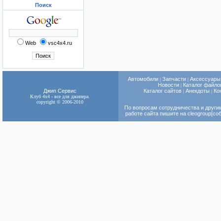
Поиск
Web
vsc4x4.ru
Автомобили
Запчасти
Аксессуары
|
|
Новости
Каталог файло
|
Джип Сервис
Каталог сайтов
Анекдоты
Ко
|
|
Клуб 4x4 - все для джипера.
copyright © 2006-2010
По вопросам сотрудничества и други
работе сайта пишите на cleogroup[соб