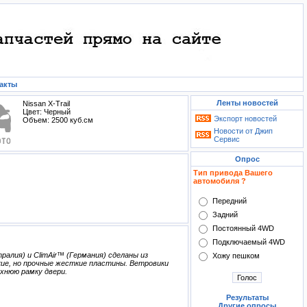
акты
Ленты новостей
Nissan X-Trail
Цвет: Черный
Экспорт новостей
Объем: 2500 куб.см
Новости от Джип
Сервис
Опрос
Тип привода Вашего
автомобиля ?
Передний
Задний
Постоянный 4WD
Подключаемый 4WD
лия) и ClimAir™ (Германия) сделаны из
Хожу пешком
ие, но прочные жесткие пластины. Ветровики
хнюю рамку двери.
Результаты
Другие опросы