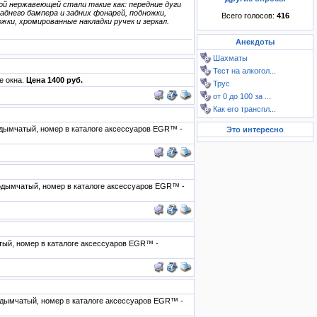
ой нержавеющей стали такие как: передние дуги
аднего бампера и задних фонарей, подножки,
Всего голосов:
416
ки, хромированные накладки ручек и зеркал.
Анекдоты
Шахматы
Тест на алкогол...
е окна.
Цена 1400 руб.
Трус
от 0 до 100 за ...
Как его транспл...
нодымчатый, номер в каталоге аксессуаров EGR™ -
Это интересно
нодымчатый, номер в каталоге аксессуаров EGR™ -
атый, номер в каталоге аксессуаров EGR™ -
нодымчатый, номер в каталоге аксессуаров EGR™ -