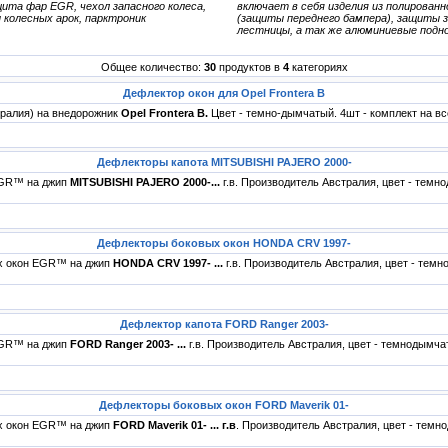
ита фар EGR, чехол запасного колеса,
включает в себя изделия из полированн
колесных арок, парктроник
(защиты переднего бампера), защиты з
лестницы, а так же алюминиевые поднож
Общее количество:
30
продуктов в
4
категориях
Дефлектор окон для Opel Frontera B
ралия) на внедорожник
Opel Frontera B.
Цвет - темно-дымчатый. 4шт - комплект на вс
Дефлекторы капота MITSUBISHI PAJERO 2000-
EGR™ на джип
MITSUBISHI PAJERO 2000-...
г.в. Производитель Австралия, цвет - тем
Дефлекторы боковых окон HONDA CRV 1997-
х окон EGR™ на джип
HONDA CRV 1997- ...
г.в. Производитель Австралия, цвет - тем
Дефлектор капота FORD Ranger 2003-
EGR™ на джип
FORD Ranger 2003- ...
г.в. Производитель Австралия, цвет - темнодымч
Дефлекторы боковых окон FORD Maverik 01-
х окон EGR™ на джип
FORD Maverik 01- ... г.в
. Производитель Австралия, цвет - тем