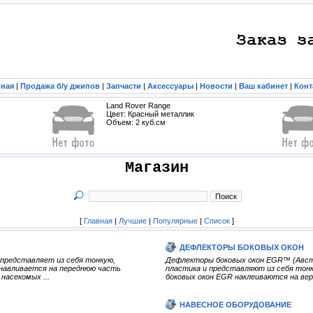
вная
|
Продажа б/у джипов
|
Запчасти
|
Аксессуары
|
Новости
|
Ваш кабинет
|
Конт
Land Rover Range
Цвет: Красный металлик
Объем: 2 куб.см
Магазин
[
Главная
|
Лучшие
|
Популярные
|
Список
]
ДЕФЛЕКТОРЫ БОКОВЫХ ОКОН
представляет из себя тонкую,
Дефлекторы боковых окон EGR™ (Австра
навливается на переднюю часть
пластика и представляют из себя тонк
насекомых ...
боковых окон EGR наклеиваются на вер
НАВЕСНОЕ ОБОРУДОВАНИЕ