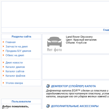
Гла
Разделы сайта
Land Rover Discovery
Цвет: Красный металлик
Главная
Объем: 4 куб.см
Запчасти на джип
Продажа Б/У джипов
Обвес на джип
Джип новости
Каталог джипов
Каталог сайтов
Каталог файлов
Уголок юмора
ДЕФЛЕКТОР (СПОЙЛЕР) КАПОТА
Дефлектор капота EGR™ сделан из пластика и 
аэродинамически просчитанную пластину, уста
капота, защищая его от ударов мелких камней и 
Пользователи
ДОПОЛНИТЕЛЬНЫЕ АКСЕССУАРЫ
Добро пожаловать,