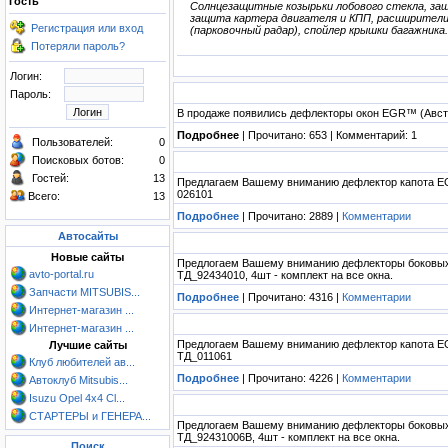
Гость
Солнцезащитные козырьки лобового стекла, защ
защита картера двигателя и КПП, расширители 
Регистрация или вход
(парковочный радар), спойлер крышки багажника.
Потеряли пароль?
Логин:
Пароль:
В продаже появились дефлекторы окон EGR™ (Авст
Подробнее
| Прочитано: 653 | Комментарий: 1
Пользователей:
0
Поисковых ботов:
0
Гостей:
13
Предлагаем Вашему вниманию дефлектор капота 
026101
Всего:
13
Подробнее
| Прочитано: 2889 |
Комментарии
Автосайты
Новые сайты
Предлогаем Вашему вниманию дефлекторы боковы
avto-portal.ru
ТД_92434010, 4шт - комплект на все окна.
Запчасти MITSUBIS...
Подробнее
| Прочитано: 4316 |
Комментарии
Интернет-магазин ...
Интернет-магазин ...
Предлогаем Вашему вниманию дефлектор капота 
Лучшие сайты
ТД_011061
Клуб любителей ав...
Подробнее
| Прочитано: 4226 |
Комментарии
Автоклуб Mitsubis...
Isuzu Opel 4x4 Cl...
СТАРТЕРЫ и ГЕНЕРА...
Предлогаем Вашему вниманию дефлекторы боковы
ТД_92431006B, 4шт - комплект на все окна.
Поиск