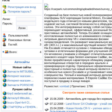
Гость
Регистрация или вход
Потеряли пароль?
Созданный на базе полностью новой полноразмерн
платформы SUV корпорации General Motors, Escalad
Логин:
модельного года отличается новыми двигателем, тр
Пароль:
ходовой частью, системой безопасности и оборудо
салона. Эти интегрированные между собой системы
перемещают мощный, эффективный, роскошный SU
престижных автомобилей. Теперь Escalade оснащен
Пользователей:
0
изготовленным полностью из алюминиевого сплава 
литровым двигателем V8 с изменяемыми фазами
Поисковых ботов:
1
газораспределения. Он развивает максимальную м
Гостей:
3
кВт (403 л.с.) и максимальный крутящий момент 565
Нм.Escalade отличается кузовом с плавными обвод
четкими и атлетичными формами для улучшения об
Всего:
4
Он мгновенно узнаваем и обладает отличительным
знакового концепт-кара Sixteen компании Cadillac, в
более проработанную характерную облицовку радиа
Автосайты
вентиляционные отверстия в передних крыльях и
хромированную отделку. Оригинально оформленный
Новые сайты
просторный и полностью новый интерьер является 
Запчасти MITSUBIS...
особенностью нового Escalade и устанавливает нов
совершенства. Теплый и манящий интерьер дополн
Интернет-магазин ...
первоклассными материалами. В Европе Cadillac Es
Интернет-магазин ...
поступил в продажу в конце января.
Запчасти PORSCHE
Разместил:
vombatt
| Прочитано: 1796
Лучшие сайты
Смотрите также связанные статьи
Клуб любителей ав...
Автоклуб Mitsubis...
15.06.2009 - Автомобиль для города без нормал
Isuzu Opel 4x4 Cl...
07.12.2008 -
Land Rover G4 Challenge - узнай св
СТАРТЕРЫ и ГЕНЕРА...
15.04.2008 -
Новая Honda CR-V – уютное авто с
бульдожьим оскалом