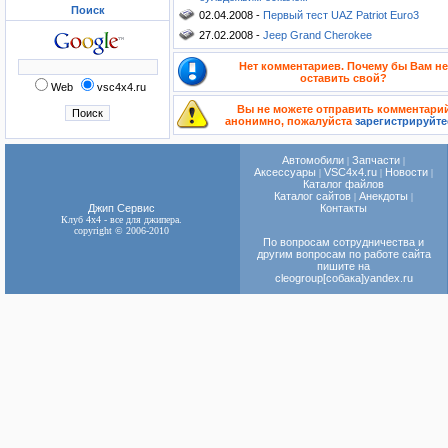
Поиск
02.04.2008 -
Первый тест UAZ Patriot Euro3
27.02.2008 -
Jeep Grand Cherokee
Нет комментариев. Почему бы Вам не
оставить свой?
Web
vsc4x4.ru
Вы не можете отправить комментари
анонимно, пожалуйста
зарегистрируйте
Автомобили
Запчасти
|
|
Аксессуары
VSC4х4.ru
Новости
|
|
|
Каталог файлов
Каталог сайтов
Анекдоты
|
|
Джип Сервис
Контакты
Клуб 4x4 - все для джипера.
copyright © 2006-2010
По вопросам сотрудничества и
другим вопросам по работе сайта
пишите на
cleogroup[собака]yandex.ru