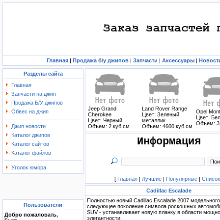
Главная
|
Продажа б/у джипов
|
Запчасти
|
Аксессуары
|
Новост
Разделы сайта
Главная
Запчасти на джип
Продажа Б/У джипов
Jeep Grand
Land Rover Range
Обвес на джип
Opel Mon
Cherokee
Цвет: Зеленый
Цвет: Бе
Цвет: Черный
металлик
Объем: 3
Джип новости
Объем: 2 куб.см
Объем: 4600 куб.см
Каталог джипов
Информация
Каталог сайтов
Каталог файлов
Уголок юмора
[
Главная
|
Лучшие
|
Популярные
|
Список
Cadillac Escalade
Полностью новый Cadillac Escalade 2007 модельного 
Пользователи
следующее поколение символа роскошных автомоб
SUV - устанавливает новую планку в области мощно
Добро пожаловать,
элегантности.