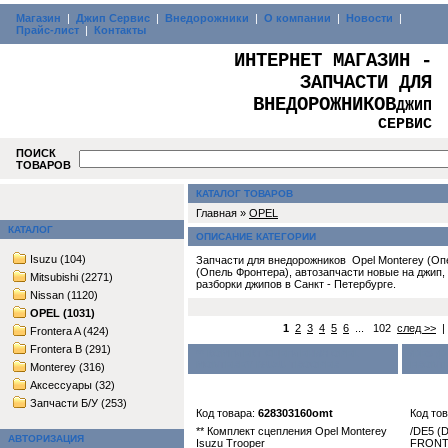
Магазин
|
Джип Сервис
|
Внедорожники
|
О компании
|
Новости
|
Прайс-лист
|
Контакты
ИНТЕРНЕТ МАГАЗИН -
ЗАПЧАСТИ ДЛЯ
ВНЕДОРОЖНИКОВ
ДЖИП
СЕРВИС
ПОИСК
ТОВАРОВ
КАТАЛОГ ТОВАРОВ
Главная »
OPEL
КАТАЛОГ
ОПИСАНИЕ КАТЕГОРИИ
Isuzu (104)
Запчасти для внедорожников Opel Monterey (Опе
(Опель Фронтера), автозапчасти новые на джип, 
Mitsubishi (2271)
разборки джипов в Санкт - Петербурге.
Nissan (1120)
OPEL (1031)
1
2
3
4
5
6
... 102
след >>
Frontera A (424)
Frontera B (291)
** КОМПЛЕКТ СЦЕПЛЕНИЯ OPEL
/DE5 (
MONTEREY ISUZU TROOPER
FRONT
Monterey (316)
Аксессуары (32)
Запчасти Б/У (253)
Код товара:
628303160omt
Код то
** Комплект сцепления Opel Monterey
/DE5 (
АВТОРИЗАЦИЯ
Isuzu Trooper
FRON