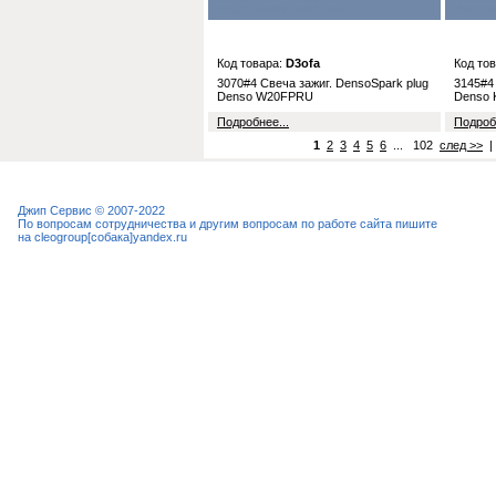
PLUG DENSO W20FPRU
PLUG 
Код товара:
D3ofa
Код то
3070#4 Cвеча зажиг. DensoSpark plug
3145#4
Denso W20FPRU
Denso
Подробнее...
Подробн
1
2
3
4
5
6
... 102
след >>
Джип Сервис © 2007-2022
По вопросам сотрудничества и другим вопросам по работе сайта пишите
на cleogroup[собака]yandex.ru