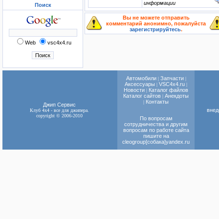
информации
Поиск
Вы не можете отправить
комментарий анонимно, пожалуйста
зарегистрируйтесь
.
Web
vsc4x4.ru
Автомобили
Запчасти
|
|
Аксессуары
VSC4х4.ru
|
|
Новости
Каталог файлов
|
Каталог сайтов
Анекдоты
|
Контакты
|
Джип Сервис
внед
Клуб 4x4 - все для джипера.
copyright © 2006-2010
По вопросам
сотрудничества и другим
вопросам по работе сайта
пишите на
cleogroup[собака]yandex.ru