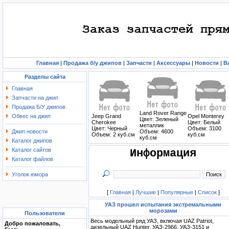
Главная
|
Продажа б/у джипов
|
Запчасти
|
Аксессуары
|
Новости
|
В
Разделы сайта
Главная
Запчасти на джип
Продажа Б/У джипов
Land Rover Range
Обвес на джип
Jeep Grand
Opel Monterey
Цвет: Зеленый
Cherokee
Цвет: Белый
металлик
Цвет: Черный
Объем: 3100
Джип новости
Объем: 4600
Объем: 2 куб.см
куб.см
куб.см
Каталог джипов
Каталог сайтов
Информация
Каталог файлов
Уголок юмора
[
Главная
|
Лучшие
|
Популярные
|
Список
]
УАЗ прошел испытания экстремальными
морозами
Пользователи
Весь модельный ряд УАЗ, включая UAZ Patriot,
Добро пожаловать,
дизельный UAZ Hunter, УАЗ-2966, УАЗ-3151 и