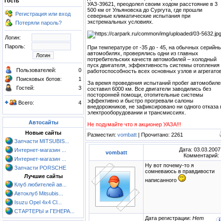
Гость
УАЗ-39621, преодолел своим ходом расстояние в 3
500 км от Ульяновска до Сургута, где прошли
Регистрация или вход
северные климатические испытания при
экстремальных условиях.
Потеряли пароль?
Логин:
Пароль:
При температуре от -35 до - 45, на обычных серийн
автомобилях, проверялись одни из главных
потребительских качеств автомобилей – холодный
пуск двигателя, эффективность системы отопления
Пользователей:
0
работоспособность всех основных узлов и агрегатов
Поисковых ботов:
1
За время проведения испытаний пробег автомобиле
Гостей:
3
составил 6000 км. Все двигатели заводились без
посторонней помощи, отопительные системы
эффективно и быстро прогревали салоны
Всего:
4
внедорожников, не зафиксировано ни одного отказа 
электрооборудовании и трансмиссиях.
Автосайты
Не подумайте что я акционер УАЗА!!!
Новые сайты
Разместил:
vombatt
| Прочитано: 2261
Запчасти MITSUBIS...
Дата: 03.03.2007 
Интернет-магазин ...
vombatt
Комментарий: 
Интернет-магазин ...
Ну вот почему-то я
Запчасти PORSCHE
сомневаюсь в правдивости
Лучшие сайты
написанного
Клуб любителей ав...
Автоклуб Mitsubis...
Isuzu Opel 4x4 Cl...
СТАРТЕРЫ и ГЕНЕРА...
Дата регистрации:
Нет