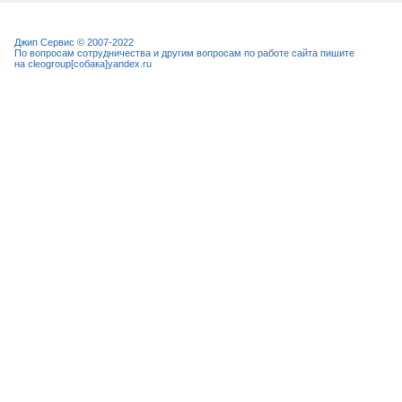
Джип Сервис © 2007-2022
По вопросам сотрудничества и другим вопросам по работе сайта пишите
на cleogroup[собака]yandex.ru