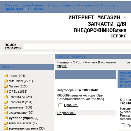
Магазин
|
Джип Сервис
|
Внедорожники
|
О компании
|
Новости
|
Прайс-лист
|
Контакты
ИНТЕРНЕТ МАГАЗИН -
ЗАПЧАСТИ ДЛЯ
ВНЕДОРОЖНИКОВ
ДЖИП
СЕРВИС
ПОИСК
ТОВАРОВ
КАТАЛОГ ТОВАРОВ
Главная »
OPEL
»
Frontera B
»
рулевое
Тов
управ.
КАТАЛОГ
0650089 КРЫШКА М/З ГОРЛ. OPEL
НАКОН
Isuzu (104)
CORSA/KADETT/ASTRA/VECTRA/OMEG
РУЛЕВ
OPEL
Mitsubishi (2271)
FRONT
BTIE R
Nissan (1120)
Код товара:
6140380000ofb
OPEL (1031)
0650089 крышка м/з горл. Opel
Frontera A (424)
Corsa/Kadett/Astra/Vectra/Omeg
Код тов
Frontera B (291)
TA1916
Сравнить
двигатель (168)
Наконе
рулево
охлаждение (20)
Подробнее...
Fronter
рулевое управ. (6)
rod end
топл. и выхлоп. (12)
Ср
тормозная система (33)